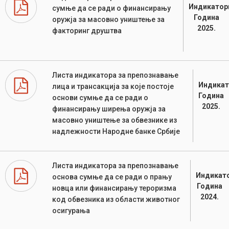
Индикатор
сумње да се ради о финансирању
Година
оружја за масовно уништење за
2025.
факторинг друштва
Листа индикатора за препознавање
Индикат
лица и трансакција за које постоје
Година
основи сумње да се ради о
2025.
финансирању ширења оружја за
масовно уништење за обвезнике из
надлежности Народне банке Србије
Листа индикатора за препознавање
Индикато
основа сумње да се ради о прању
Година
новца или финансирању тероризма
2024.
код обвезника из области животног
осигурања