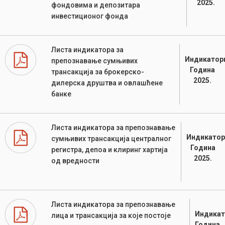
2025.
фондовима и депозитара
инвестиционог фонда
Листа индикатора за
Индикатор
препознавање сумњивих
Година
трансакција за брокерско-
2025.
дилерска друштва и овлашћене
банке
Листа индикатора за препознавање
Индикатор
сумњивих трансакција централног
Година
регистра, депоа и клиринг хартија
2025.
од вредности
Листа индикатора за препознавање
Индикат
лица и трансакција за које постоје
Година