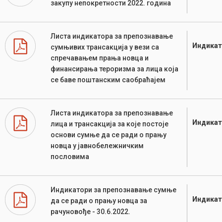
закупу непокретности 2022. година
Листа индикатора за препознавање
Индикат
сумњивих трансакција у вези са
спречавањем прања новца и
финансирања тероризма за лица која
се баве поштанским саобраћајем
Листа индикатора за препознавање
Индикат
лица и трансакција за које постоје
основи сумње да се ради о прању
новца у јавнобележничким
пословима
Индикатори за препознавање сумње
Индикат
да се ради о прању новца за
рачуновође - 30.6.2022.