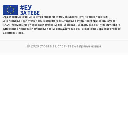
Ова страница начињена је уз финансијску помоћ Европске уније кроз пројекат:
„Унапређење квалитета и ефикасности извештавања о сумњивим трансакцијама и
кључних функција Управе за спречавање прања новца“. За њену садржину искључиво је
одговорна Управа за спречавање прања новца, и та садржина нужно не изражава ставове
Европске уније.
© 2020 Управа за спречавање прања новца