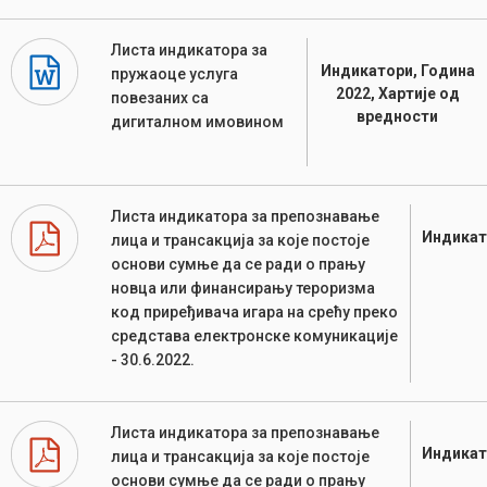
Листа индикатора за
Индикатори, Година
пружаоце услуга
2022, Хартије од
повезаних са
вредности
дигиталном имовином
Листа индикатора за препознавање
Индикат
лица и трансакција за које постоје
основи сумње да се ради о прању
новца или финансирању тероризма
код приређивача игара на срећу преко
средстава електронске комуникације
- 30.6.2022.
Листа индикатора за препознавање
Индикат
лица и трансакција за које постоје
основи сумње да се ради о прању