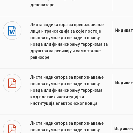
депозитаре
Листа индикатора за препознавање
Индикат
лица и трансакција за које постоје
основи сумње да се ради о прању
новца или финансирању тероризма за
друштва за ревизију и самосталне
ревизоре
Листа индикатора за препознавање
Индикат
основа сумње да се ради о прању
новца или финансирању тероризма
код платних институција и
институција електронског новца
Листа индикатора за препознавање
Индикат
основа сумње да се ради о прању