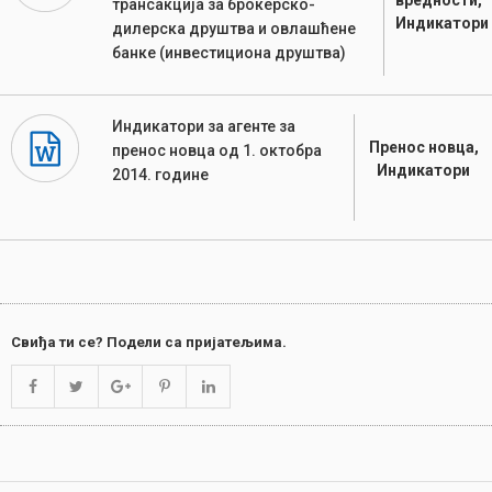
вредности,
трансакција за брокерско-
Индикатори
дилерска друштва и овлашћене
банке (инвестициона друштва)
Индикатори за агенте за
Пренос новца,
пренос новца од 1. октобра
Индикатори
2014. године
Свиђа ти се? Подели са пријатељима.