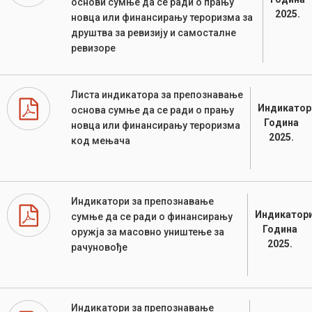
основи сумње да се ради о прању
2025.
новца или финансирању тероризма за
друштва за ревизију и самосталне
ревизоре
Листа индикатора за препознавање
Индикатор
основа сумње да се ради о прању
Година
новца или финансирању тероризма
2025.
код мењача
Индикатори за препознавање
Индикатори
сумње да се ради о финансирању
Година
оружја за масовно уништење за
2025.
рачуновође
Индикатори за препознавање