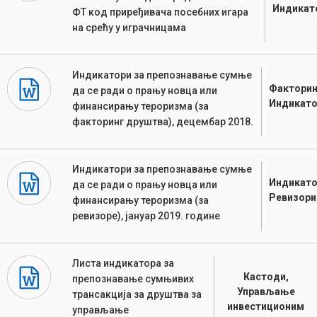
Индикат
ФТ код приређивача посебних игара
на срећу у играчницама
Индикатори за препознавање сумње
Факторин
да се ради о прању новца или
Индикато
финансирању тероризма (за
факторинг друштва), децембар 2018.
Индикатори за препознавање сумње
Индикато
да се ради о прању новца или
Ревизори
финансирању тероризма (за
ревизоре), јануар 2019. године
Листа индикатора за
Кастоди,
препознавање сумњивих
Управљање
трансакција за друштва за
инвестиционим
управљање