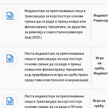
Индикатори за препознавање лица и
Индикат
трансакција за које постоје основи
Ревизор
сумње да се ради о прању новца или
финансирању тероризма, за друштва
за ревизију и самосталне ревизоре
(мај 2020.)
Листа индикатора за препознавање
Игре
лица и трансакција за које постоје
на
основи сумње да се ради о прању
срећу,
новца или финансирању тероризма
Индикат
код приређивача игара на срећу преко
средстава електронске комуникације
Листа индикатора за препознавање
Игре на
лица и трансакција за које постоје
срећу,
основи сумње да се ради о ПН или