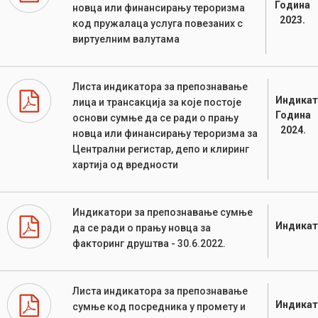
Година
новца или финансирању тероризма
2023.
код пружалаца услуга повезаних с
виртуелним валутама
Листа индикатора за препознавање
Индикат
лица и трансакција за које постоје
Година
основи сумње да се ради о прању
2024.
новца или финансирању тероризма за
Централни регистар, депо и клиринг
хартија од вредности
Индикатори за препознавање сумње
Индикат
да се ради о прању новца за
факторинг друштва - 30.6.2022.
Листа индикатора за препознавање
Индикат
сумње код посредника у промету и