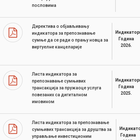
пословима
Директива о објављивању
Индикатор
индикатора за препознавање
Година
сумње да се ради о прању новца за
2026.
виртуелне канцеларије
Листа индикатора за
Индикатор
препознавање сумњивих
Година
трансакција за пружаоце услуга
2025.
повезаних са дигиталном
имовином
Листа индикатора за препознавање
Индикато
сумњивих трансакција за друштва за
Година
управљање инвестиционим