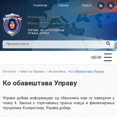
Ћирилица
Latinica
English
МЕНИ
Почетна
Чиме се бавимо
Аналитика
Ко обавештава Управу
Ко обавештава Управу
Управа добија информације од обвезника који су наведени у
члану 4. Закона о спречавању прања новца и финансирања
тероризма. Конкретније, Управа добија