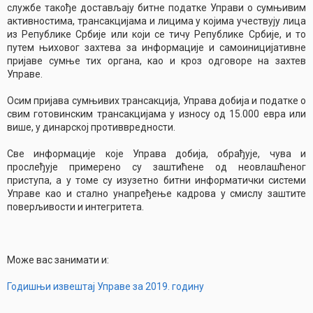
службе такође достављају битне податке Управи о сумњивим
активностима, трансакцијама и лицима у којима учествују лица
из Републике Србије или који се тичу Републике Србије, и то
путем њиховог захтева за информације и самоиницијативне
пријаве сумње тих органа, као и кроз одговоре на захтев
Управе.
Осим пријава сумњивих трансакција, Управа добија и податке о
свим готовинским трансакцијама у износу од 15.000 евра или
више, у динарској противвредности.
Све информације које Управа добија, обрађује, чува и
прослеђује примерено су заштићене од неовлашћеног
приступа, а у томе су изузетно битни информатички системи
Управе као и стално унапређење кадрова у смислу заштите
поверљивости и интегритета.
Може вас занимати и:
Годишњи извештај Управе за 2019. годину