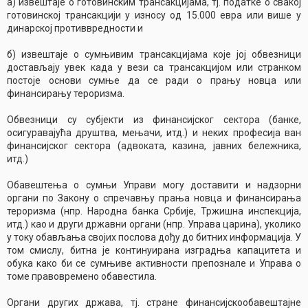
а) извештаје о готовинским трансакцијама, тј. податке о свакој
готовинској трансакцији у износу од 15.000 евра или више у
динарској противвредности и
б) извештаје о сумњивим трансакцијама које јој обвезници
достављају увек када у вези са трансакцијом или странком
постоје основи сумње да се ради о прању новца или
финансирању тероризма.
Обвезници су субјекти из финансијског сектора (банке,
осигуравајућа друштва, мењачи, итд.) и неких професија ван
финансијског сектора (адвоката, казина, јавних бележника,
итд.)
Обавештења о сумњи Управи могу доставити и надзорни
органи по Закону о спречавњу прања новца и финансирања
тероризма (нпр. Народна банка Србије, Тржишна инспекција,
итд.) као и други државни органи (нпр. Управа царина), уколико
у току обављања својих послова дођу до битних информација. У
том смислу, битна је континуирана изградња капацитета и
обука како би се сумњиве активности препознале и Управа о
томе правовремено обавестила.
Органи других држава, тј. стране финансијскообавештајне