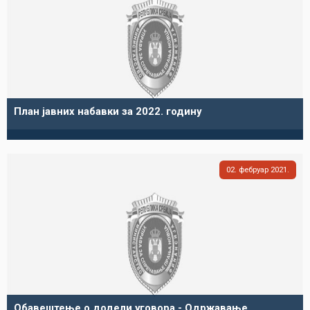
План јавних набавки за 2022. годину
02
фебруар
2021
Обавештење о додели уговора - Одржавање