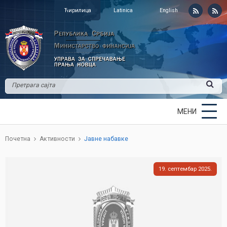
Ћирилица
Latinica
English
МЕНИ
Почетна
Активности
Јавне набавке
19
септембар
2025