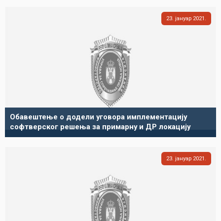
23
јануар
2021
Обавештење о додели уговора имплементацију
софтверског решења за примарну и ДР локацију
23
јануар
2021