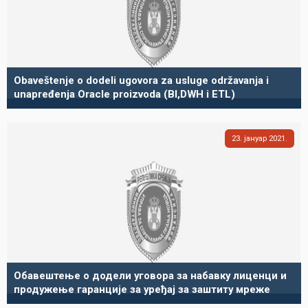
Obaveštenje o dodeli ugovora za usluge održavanja i
unapređenja Oracle proizvoda (BI,DWH i ETL)
23
јануар
2021
Обавештење о додели уговора за набавку лиценци и
продужење гаранције за уређај за заштиту мреже