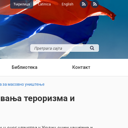
Ћирилица
Latinica
English
Библиотека
Контакт
а за масовно уништење
вања тероризма и
у њеног чланства у Уједињеним нацијама и