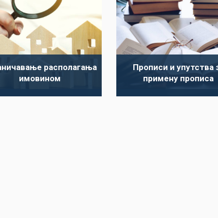
аничавање располагања
Прописи и упутства 
имовином
примену прописа