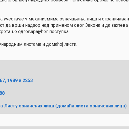
да учествује у механизмима означавања лица и огранича
ст да врши надзор над применом овог Закона и да захтева
кретање одговарајућег поступка.
ународним листама и домаћој листи.
7, 1989 и 2253
88
а Листу означених лица (домаћа листа означених лица)