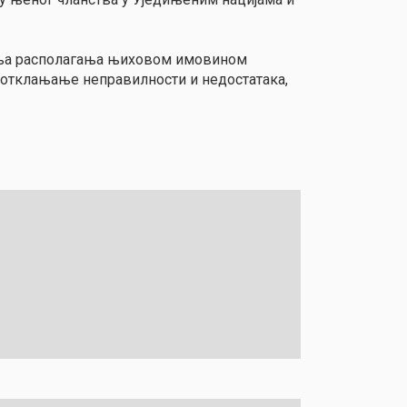
вања располагања њиховом имовином
 отклањање неправилности и недостатака,