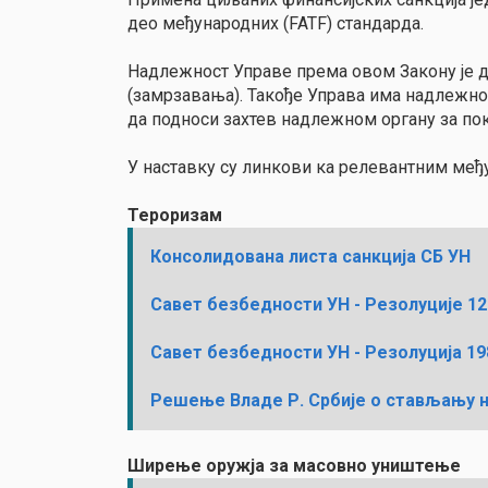
део међународних (FATF) стандарда.
Надлежност Управе према овом Закону је 
(замрзавања). Такође Управа има надлежно
да подноси захтев надлежном органу за по
У наставку су линкови ка релевантним међ
Тероризам
Консолидована листа санкција СБ УН
Савет безбедности УН - Резолуције 126
Савет безбедности УН - Резолуција 19
Решење Владе Р. Србије о стављању н
Ширење оружја за масовно уништење