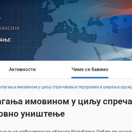
Активности
Чиме се бавимо
лагања имовином у циљу спречавања тероризма и ширења оружј
гања имовином у циљу спреча
совно уништење
дна је од међународних обавеза Републике Србије по основ