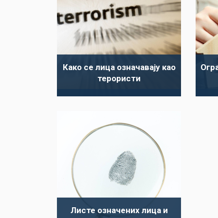
Како се лица означавају као
Огр
терористи
Листе означених лица и