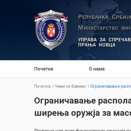
Почетна
О нама
Почетна
Чиме се бавимо
Ограничавање распо
Ограничавање распола
ширења оружја за ма
Примена циљаних финансијских санкција је