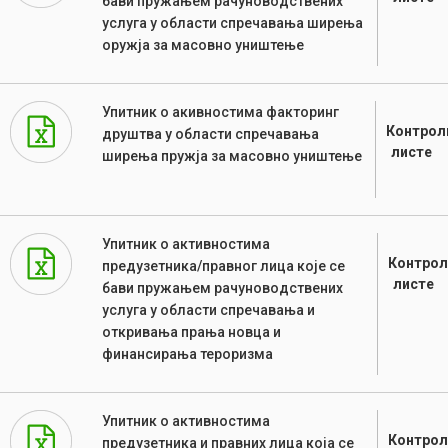
бави пружањем рачуноводствених
услуга у области спречавања ширења
оружја за масовно уништење
Упитник о акивностима факторинг
Контрол
друштва у области спречавања
листе
ширења пружја за масовно уништење
Упитник о активностима
Контрол
предузетника/правног лица које се
листе
бави пружањем рачуноводствених
услуга у области спречавања и
откривања прања новца и
финансирања тероризма
Упитник о активностима
Контрол
предузетника и правних лица која се