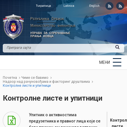
Ћирилица
Latinica
English
МЕНИ
Почетна
Чиме се бавимо
Надзор над рачуновођама и факторинг друштвима
Контролне листе и упитници
Контролне листе и упитници
Упитник о активностима
Контрол
предузетника и правног лица које се
листе