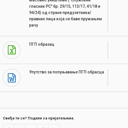
масовно уништење ("Службени
гласник РС" бр. 29/15, 113/17, 41/18 и
94/24) од стране предузетника/
правних лица која се баве пружањем
рачу
ПГП образац
Упутство за попуњавање ПГП обрасца
Свиђа ти се? Подели са пријатељима.