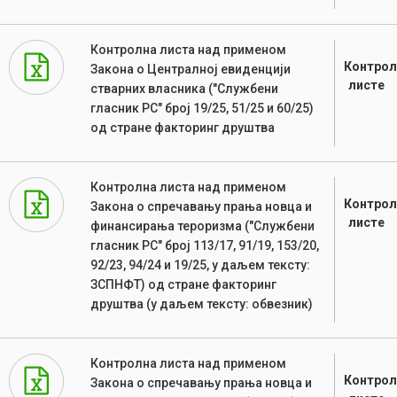
Контролна листа над применом
Контрол
Закона о Централној евиденцији
листе
стварних власника ("Службени
гласник РС" број 19/25, 51/25 и 60/25)
од стране факторинг друштва
Контролна листа над применом
Контрол
Закона о спречавању прања новца и
листе
финансирања тероризма ("Службени
гласник РС" број 113/17, 91/19, 153/20,
92/23, 94/24 и 19/25, у даљем тексту:
ЗСПНФТ) од стране факторинг
друштва (у даљем тексту: обвезник)
Контролна листа над применом
Контрол
Закона о спречавању прања новца и