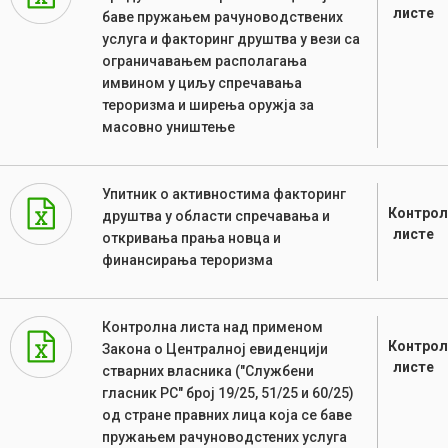
листе
баве пружањем рачуноводствених
услуга и факторинг друштва у вези са
ограничавањем располагања
имвином у циљу спречавања
тероризма и ширења оружја за
масовно уништење
Упитник о активностима факторинг
Контрол
друштва у области спречавања и
листе
откривања прања новца и
финансирања тероризма
Контролна листа над применом
Контрол
Закона о Централној евиденцији
листе
стварних власника ("Службени
гласник РС" број 19/25, 51/25 и 60/25)
од стране правних лица која се баве
пружањем рачуноводстених услуга