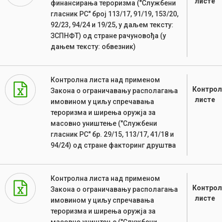
листе
финансирања тероризма ("Службени
гласник РС" број 113/17, 91/19, 153/20,
92/23, 94/24 и 19/25, у даљем тексту:
ЗСПНФТ) од стране рачуновођа (у
дањем тексту: обвезник)
Контролна листа над применом
Контрол
Закона о ограничавању располагања
листе
имовином у циљу спречавања
тероризма и ширења оружја за
масовно уништење ("Службени
гласник РС" бр. 29/15, 113/17, 41/18 и
94/24) од стране факторинг друштва
Контролна листа над применом
Контрол
Закона о ограничавању располагања
листе
имовином у циљу спречавања
тероризма и ширења оружја за