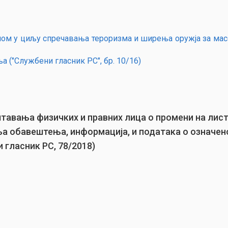
ом у циљу спречавања тероризма и ширења оружја за масо
 ("Службени гласник РС", бр. 10/16)
тавања физичких и правних лица о промени на лис
а обавештења, информација, и података о означен
 гласник РС, 78/2018)