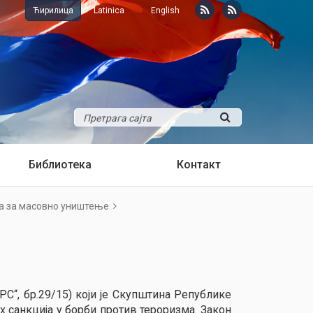
Ћирилица
Latinica
English
Библиотека
Контакт
а за масовно уништење
“, бр.29/15) који је Скупштина Републике
х санкција у борби против тероризма. Закон