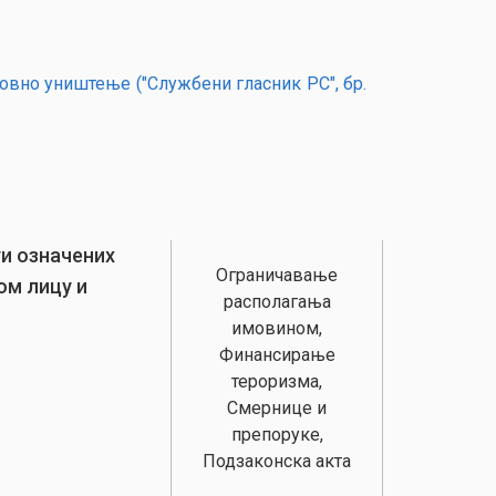
вно уништење ("Службени гласник РС", бр.
ти означених
Ограничавање
ом лицу и
располагања
имовином,
Финансирање
тероризма,
Смернице и
препоруке,
Подзаконска акта