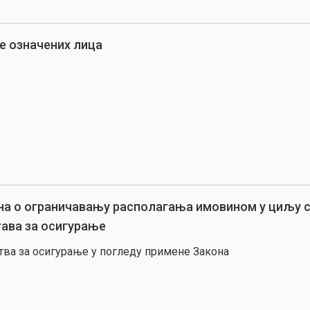
е означених лица
а о ограничавању располагања имовином у циљу 
тава за осигурање
тва за осигурање у погледу примене Закона