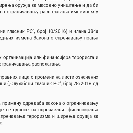
ширења оружја за масовно уништење и да би
он о ограничавању располагања имовином у
и гласник РС“, број 10/2016) и члана 384а
следњих измена Закона о спречавању прања
их организација или финансијера терориста и
ограничавања располагања.
правних лица о промени на листи означених
и („Службени гласник РС“, број 78/2018 од
а примену одредаба закона о ограничавању
је се односе на спречавање финансирања
спречавања тероризма и ширења оружја за
е.