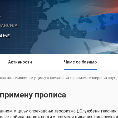
Активности
Чиме се бавимо
лагања имовином у циљу спречавања тероризма и ширења оружј
 примену прописа
ином у циљу спречавања тероризма („Службени гласник РС
рава је добила надлежности у примени циљаних финансијски