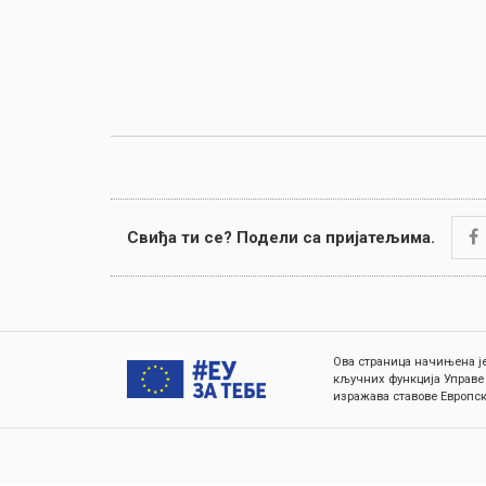
Свиђа ти се? Подели са пријатељима.
Ова страница начињена је
кључних функција Управе
изражава ставове Европск