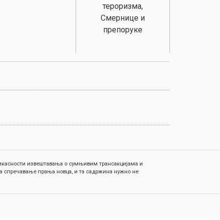
тероризма,
Смернице и
препоруке
ефикасности извештавања о сумњивим трансакцијама и
а спречавање прања новца, и та садржина нужно не