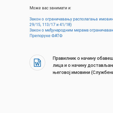
Може вас занимати и:
Закон о ограничавању располагања имовин
29/15, 113/17 и 41/18)
Закон о међународним мерама ограничавања
Препоруке ФАТФ
Правилник o начину обавеш
лица и о начину достављањ
његовој имовини (Службени