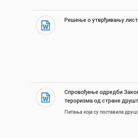
Решење о утврђивању лист
Спровођење одредби Закон
тероризма од стране друш
Питања која су поставила друш