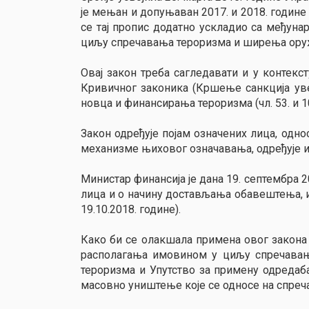
је мењан и допуњаван 2017. и 2018. годин
се тај пропис додатно ускладио са међун
циљу спречавања тероризма и ширења оруж
Овај закон треба сагледавати и у контекс
Кривичног законика (Кршење санкција уве
новца и финансирања тероризма (чл. 53. и 10
Закон одређује појам означених лица, однос
механизме њиховог означавања, одређује 
Министар финансија је дана 19. септембра
лица и о начину достављања обавештења, и
19.10.2018. године).
Како би се олакшала примена овог закона
располагања имовином у циљу спречавањ
тероризма и Упутство за примену одреда
масовно уништење које се односе на спр