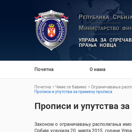
Почетна
О нама
Почетна
Чиме се бавимо
Ограничавање распо
Прописи и упутства за примену прописа
Прописи и упутства за
Законом о ограничавању располагања имов
Србије усвојила 20. марта 2015. године Уп