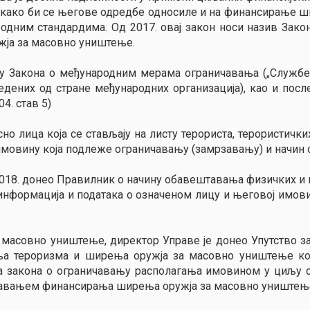
е како би се његове одредбе односиле и на финансирање 
ародним стандардима. Од 2017. овај закон носи назив Зак
ја за масовно уништење.
ту Закона о међународним мерама ограничавања („Службен
дених од стране међународних организација), као и по
4. став 5)
но лица која се стављају на листу терориста, терористичк
имовину која подлеже ограничавању (замрзавању) и начин 
 2018. донео Правилник о начину обавештавања физичких и 
нформација и података о означеном лицу и његовој имовин
 масовно уништење, директор Управе је донео Упутство з
а тероризма и ширења оружја за масовно уништење ко
ба закона о ограничавању располагања имовином у циљу 
ечавањем финансирања ширења оружја за масовно уништењ