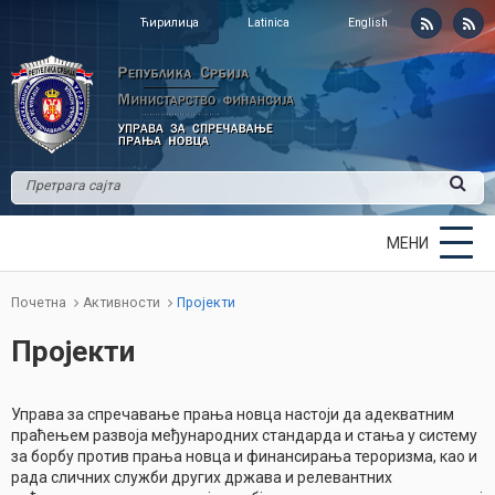
Ћирилица
Latinica
English
МЕНИ
Почетна
Активности
Пројекти
Пројекти
Управа за спречавање прања новца настоји да адекватним
праћењем развоја међународних стандарда и стања у систему
за борбу против прања новца и финансирања тероризма, као и
рада сличних служби других држава и релевантних