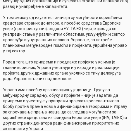
међународних организација и субјеката стратешки планира свој
развој и унапређење капацитета.
У том смислу од изузетног значаја су могућности коришћења
средстава страних донатора, а посебно средстава Европске
уније (претприступни фондови EУ, TAIEX) чији је циљ да се
унапреди стање у различитим областима, укључујући и сектор
правосуђа и унутрашњих послова. Управа је, за потребе
планирања међународне помоћи и пројеката, увршћена управо
у тај сектор.
Поред тога што припрема и предлаже пројекте у којима је
главни корисник, Управа учествује и у изради и реализацији
пројекта других државних органа уколико се тичу делокруга
рада Управе и њених надлежности.
Управа има посебну организациону јединицу - Групу за
међународну сарадњу, обуку и пројекте - чији је задатак да
припрема и учествује у припреми пројеката релевантних за
борбу против прања новца и финансирања тероризма и Управу
за спречавање прања новца, да сагледава могућности за
коришћење средстава из фондова Европске уније (IPA, TAIEX) и
других страних донатора ради финансирања приоритетних
активности у Управи.