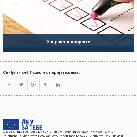
Завршени пројекти
Свиђа ти се? Подели са пријатељима.
Ова страница начињена је уз финансијску помоћ Европске уније кроз пројекат:
„Унапређење квалитета и ефикасности извештавања о сумњивим трансакцијама и