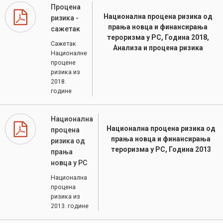
Процена
Национална процена ризика од
ризика -
прања новца и финансирања
сажетак
тероризма у РС, Година 2018,
Сажетак
Анализа и процена ризика
Националне
процене
ризика из
2018.
године
Национална
Национална процена ризика од
процена
прања новца и финансирања
ризика од
тероризма у РС, Година 2013
прања
новца у РС
Национална
процена
ризика из
2013. године