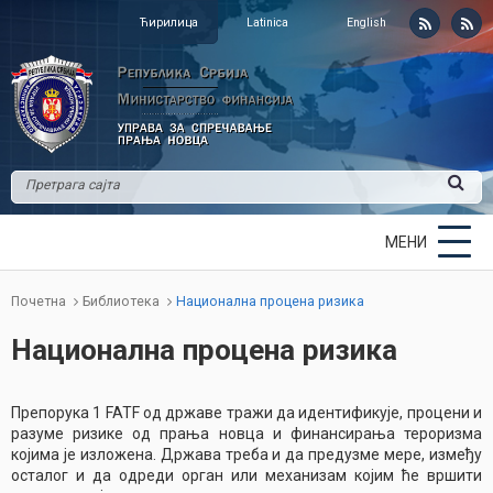
Ћирилица
Latinica
English
МЕНИ
Почетна
Библиотека
Национална процена ризика
Национална процена ризика
Препорука 1 FATF од државе тражи да идентификује, процени и
разуме ризике од прања новца и финансирања тероризма
којима је изложена. Држава треба и да предузме мере, између
осталог и да одреди орган или механизам којим ће вршити