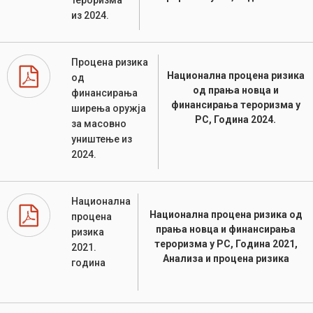
из 2024.
Процена ризика
Национална процена ризика
од
од прања новца и
финансирања
финансирања тероризма у
ширења оружја
РС, Година 2024.
за масовно
уништење из
2024.
Национална
Национална процена ризика од
процена
прања новца и финансирања
ризика
тероризма у РС, Година 2021,
2021.
Анализа и процена ризика
година