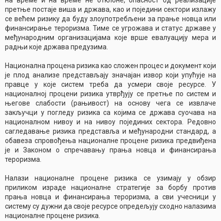
на време и на време не отклоне, опасност од реализације
претње постаје виша и држава, као и поједини сектори излажу
се већем ризику да буду злоупотребљени за прање новца или
финансирање тероризма. Тиме се угрожава и статус државе у
међународним организацијама које врше евалуацију мера и
радњи које држава предузима.
Национална процена ризика као сложен процес и документ који
је плод анализе представљају значајан извор који упућује на
правце у које систем треба да усмери своје ресурсе. У
националној процени ризика утврђују се претње по систем и
његове слабости (рањивост) на основу чега се извлаче
закључци у погледу ризика са којима се држава суочава на
националном нивоу и на нивоу појединих сектора. Редовно
сагледавање ризика представља и међународни стандард, а
обавеза спровођења националне процене ризика предвиђена
је и Законом о спречавању прања новца и финансирања
тероризма.
Налази националне процене ризика се узимају у обзир
приликом израде националне стратегије за борбу против
прања новца и финансирања тероризма, а сви учесници у
систему су дужни да своје ресурсе опредељују сходно налазима
националне процене ризика.