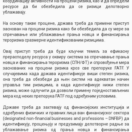
координацију активности на процени ризика, као и да определи
ресурсе да би обезбедила да се ризици делотворно
ублажавају.
На основу такве процене, држава треба да примени приступ
заснован на процени ризика како би обезбедила да су мере за
спречавање или ублажавање прања новца и финансирања
тероризма сразмерне идентификованим ризицима.
Овај приступ треба да буде кључни темељ за ефикасну
прерасподелу ресурса у оквиру система за спречавање прања
новца и финансирања тероризма (СПН/ФТ) и спровођење мера
заснованих на процени ризика кроз све препоруке FATF. У
случајевима када држава идентификује виши степен ризика,
она треба да обезбеди да њен систем на адекватан начин
управља тим ризицима, а када идентификује нижи степен
ризика, може одлучити да дозволи примену поједностављених
мера код неких препорука FATF под одређеним условима.
Државе треба да захтевају од финансијских институција и
одређених физичких и правних лица ван финансијског сектора
(designated non-financial businesses and professions – DNFBP) да
идентификују, процењују и предузимају делотворне радње за
ублажавање ризика од прања новца и финансирања