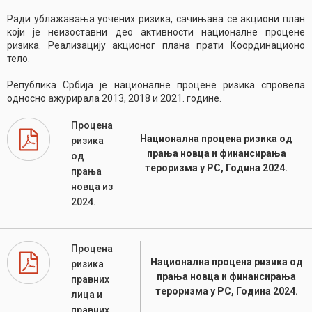
Ради ублажавања уочених ризика, сачињава се акциони план
који је неизоставни део активности националне процене
ризика. Реализацију акционог плана прати Координационо
тело.
Република Србија је националне процене ризика спровела
односно ажурирала 2013, 2018 и 2021. године.
Процена
Национална процена ризика од
ризика
прања новца и финансирања
од
тероризма у РС, Година 2024.
прања
новца из
2024.
Процена
Национална процена ризика од
ризика
прања новца и финансирања
правних
тероризма у РС, Година 2024.
лица и
правних