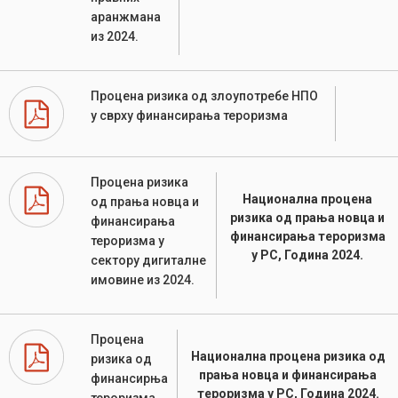
аранжмана
из 2024.
Процена ризика од злоупотребе НПО
у сврху финансирања тероризма
Процена ризика
Национална процена
од прања новца и
ризика од прања новца и
финансирања
финансирања тероризма
тероризма у
у РС, Година 2024.
сектору дигиталне
имовине из 2024.
Процена
Национална процена ризика од
ризика од
прања новца и финансирања
финансирња
тероризма у РС, Година 2024.
тероризма