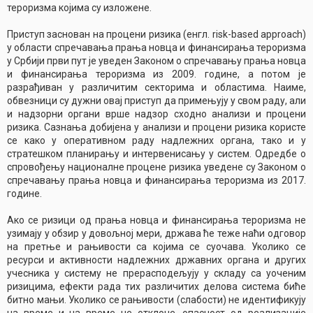
тероризма којима су изложене.
Приступ заснован на процени ризика (eнгл. risk-based approach)
у области спречавања прања новца и финансирања тероризма
у Србији први пут је уведен Законом о спречавању прања новца
и финансирања тероризма из 2009. године, а потом је
разрађиван у различитим секторима и областима. Наиме,
обвезници су дужни овај приступ да примењују у свом раду, али
и надзорни органи врше надзор сходно анализи и процени
ризика. Сазнања добијена у анализи и процени ризика користе
се како у оперативном раду надлежних органа, тако и у
стратешком планирању и интервенисању у систем. Одредбе о
спровођењу националне процене ризика уведене су Законом о
спречавању прања новца и финансирања тероризма из 2017.
године.
Ако се ризици од прања новца и финансирања тероризма не
узимају у обзир у довољној мери, држава ће теже наћи одговор
на претње и рањивости са којима се суочава. Уколико се
ресурси и активности надлежних државних органа и других
учесника у систему не прерасподељују у складу са уоченим
ризицима, ефекти рада тих различитих делова система биће
битно мањи. Уколико се рањивости (слабости) не идентификују