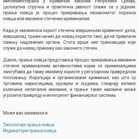
имплементирана у Кривични законик Републике Србије,
целокупна стручна и практична јавност слаже се у једном:
прање новца је процес прикривања незаконитог порекла
новца или имовине стечених криминалом.
Када је имовинска корист стечена извршењем кривичног дела,
извршилац тражи начин да новац користи тако да не привлачи
пажњу надлежних органа. Стога врши низ трансакција које
служе да новац прикажу као законито стечен.
Дакле, прање новца представља процес прикривања имовине
стечене криминалним активностима којим се криминалцима
омогућава да такву имовину користе у регуларном привредном
пословању. Корупција и организовани криминал, као што су
трговина наркотицима, оружјем и људима, стварају велике
количине нелегалне имовине, и прање такве имовине може
угрозити привреду и интегритет финансијског система.
Може вас занимати и:
Типологије прања новца
Индикатори прања новца