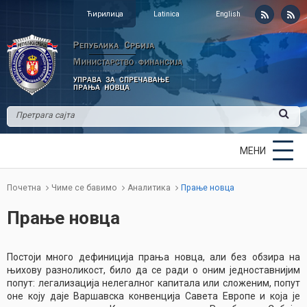
Ћирилица
Latinica
English
МЕНИ
Почетна
Чиме се бавимо
Аналитика
Прање новца
Прање новца
Постоји много дефиниција прања новца, али без обзира на
њихову разноликост, било да се ради о оним једноставнијим
попут: легализација нелегалног капитала или сложеним, попут
оне коју даје Варшавска конвенција Савета Европе и која је