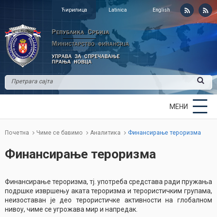
Ћирилица
Latinica
English
МЕНИ
Почетна
Чиме се бавимо
Аналитика
Финансирање тероризма
Финансирање тероризма
Финансирање тероризма, тј. употреба средстава ради пружања
подршке извршењу аката тероризма и терористичким групама,
неизоставан је део терористичке активности на глобалном
нивоу, чиме се угрожава мир и напредак.