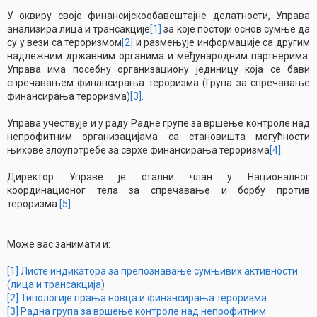
У оквиру своје финансијскообавештајне делатности, Управа
анализира лица и трансакције
[1]
за које постоји основ сумње да
су у вези са тероризмом
[2]
и размењује информације са другим
надлежним државним органима и међународним партнерима.
Управа има посебну организациону јединицу која се бави
спречавањем финансирања тероризма (Група за спречавање
финансирања тероризма)
[3]
.
Управа учествује и у раду Радне групе за вршење контроле над
непрофитним организацијама са становишта могућности
њихове злоупотребе за сврхе финансирања тероризма
[4]
.
Директор Управе је стални члан у Националног
координационог тела за спречавање и борбу против
тероризма.
[5]
Може вас занимати и:
[1] Листе индикатора за препознавање сумњивих активности
(лица и трансакција)
[2] Типологије прања новца и финансирања тероризма
[3] Радна група за вршење контроле над непрофитним