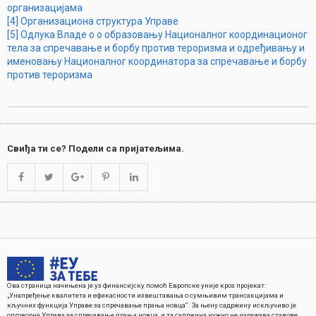
организацијама
[4] Организациона структура Управе
[5]
Одлука Владе о о образовању Националног координационог
тела за спречавање и борбу против тероризма и одређивању и
именовању Националног координатора за спречавање и борбу
против тероризма
Свиђа ти се? Подели са пријатељима.
Ова страница начињена је уз финансијску помоћ Европске уније кроз пројекат:
„Унапређење квалитета и ефикасности извештавања о сумњивим трансакцијама и
кључних функција Управе за спречавање прања новца“. За њену садржину искључиво је
одговорна Управа за спречавање прања новца, и та садржина нужно не изражава ставове