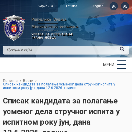
Ћирилица
Latinica
English
МЕНИ
Почетна
Вести
Списак кандидата за полагање усменог дела стручног испита у
испитном року јун, дана 12.6.2026. године
Списак кандидата за полагање
усменог дела стручног испита у
испитном року јун, дана