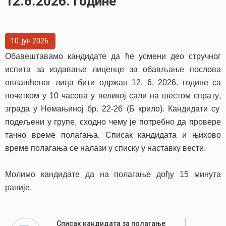
12.6.2026. године
10
јун
2026
Обавештавамо кандидате да ће
усмени део
стручног
испита за издавање лиценце за обављање послова
овлашћеног лица бити одржан 12. 6
. 2026. године са
почетком у 10 часова у великој сали на шестом спрату
,
зграда у Немањиној бр. 22-26 (Б крило). Кандидати су
подељени у групе, сходно чему је потребно да провере
тачно време полагања. Списак кандидата и њихово
време полагања се налази у списку у наставку вести.
Молимо кандидате да на полагање дођу 15 минута
раније.
Списак кандидата за полагање