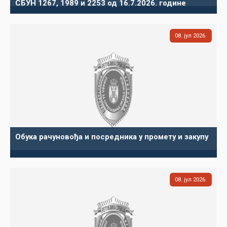
СБУН 1267, 1989 и 2253 од 16.7.2026. године
08
јул
2026
Обука рачуновођа и посредника у промету и закупу
08
јул
2026