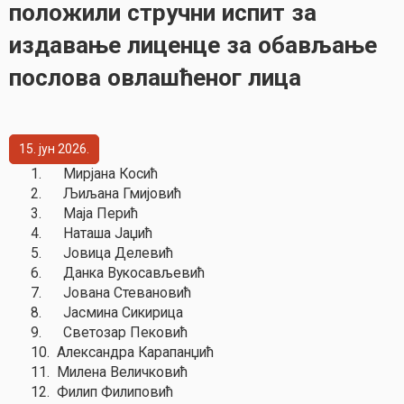
положили стручни испит за
издавање лиценце за обављање
послова овлашћеног лица
15
јун
2026
1.
Мирјана Косић
2.
Љиљана Гмијовић
3.
Маја Перић
4.
Наташа Јаџић
5.
Јовица Делевић
6.
Данка Вукосављевић
7.
Јована Стевановић
8.
Јасмина Сикирица
9.
Светозар Пековић
10.
Александра Карапанџић
11.
Милена Величковић
12.
Филип Филиповић