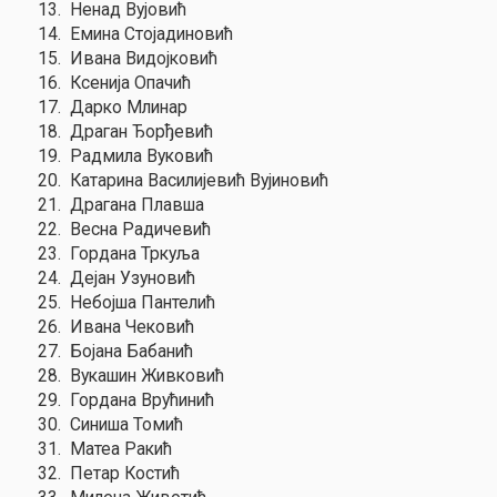
13.
Ненад Вујовић
14.
Емина Стојадиновић
15.
Ивана Видојковић
16.
Ксенија Опачић
17.
Дарко Млинар
18.
Драган Ђорђевић
19.
Радмила Вуковић
20.
Катарина Василијевић Вујиновић
21.
Драгана Плавша
22.
Весна Радичевић
23.
Гордана Тркуља
24.
Дејан Узуновић
25.
Небојша Пантелић
26.
Ивана Чековић
27.
Бојана Бабанић
28.
Вукашин Живковић
29.
Гордана Врућинић
30.
Синиша Томић
31.
Матеа Ракић
32.
Петар Костић