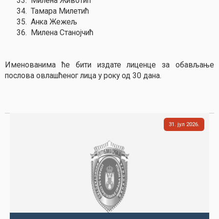
33.
Милена Животић
34.
Тамара Милетић
35.
Анка Жежељ
36.
Милена Станојчић
Именованима ће бити издате лиценце за обављање
послова овлашћеног лица у року од 30 дана.
31
јул
2026