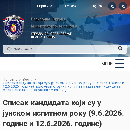
Ћирилица
Latinica
English
МЕНИ
Почетна
Вести
Списак кандидата који су у јунском испитном року (9.6.2026. године и
12.6.2026. године) положили стручни испит за издавање лиценце за
обављање послова овлашћеног лица
Списак кандидата који су у
јунском испитном року (9.6.2026.
године и 12.6.2026. године)