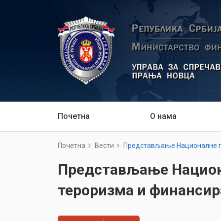
Почетна
О нама
Почетна
Вести
Представљање Националне п
Представљање Национ
тероризма и финанси