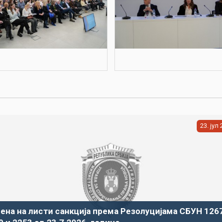
23
јул
ена на листи санкција према Резолуцијама СБУН 1267