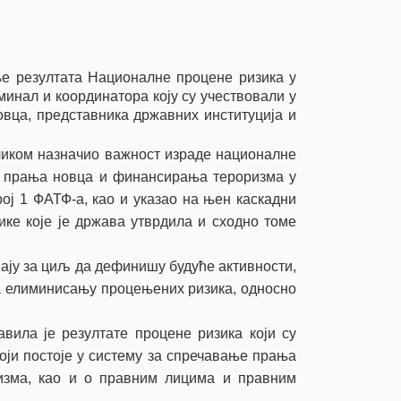
е резултата Националне процене ризика у
инал и координатора коју су учествовали у
овца, представника државних институција и
ликом назначио важност израде националне
д прања новца и финансирања тероризма у
ој 1 ФАТФ-а, као и указао на њен каскадни
ике које је држава утврдила и сходно томе
мају за циљ да дефинишу будуће активности,
на елиминисању процењених ризика, односно
вила је резултате процене ризика који су
оји постоје у систему за спречавање прања
изма, као и о правним лицима и правним