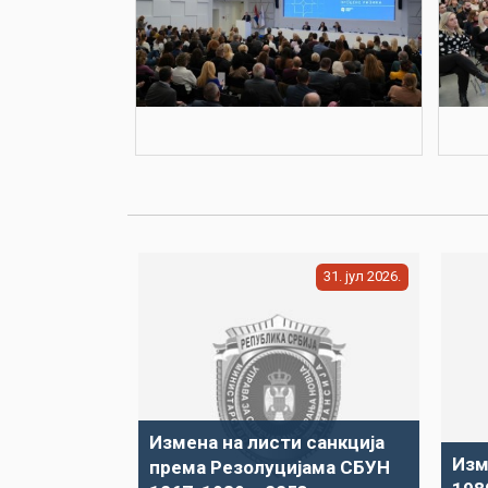
31
јул
2026
Измена на листи санкција
Изм
према Резолуцијама СБУН