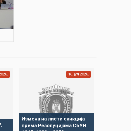
2026
16
јул
2026
Измена на листи санкција
,
према Резолуцијама СБУН