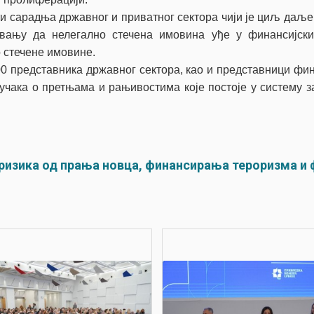
ти сарадња државног и приватног сектора чији је циљ даље
авању да нелегално стечена имовина уђе у финансијск
 стечене имовине.
0 представника државног сектора, као и представници фин
ључака о претњама и рањивостима које постоје у систему
изика од прања новца, финансирања тероризма и 