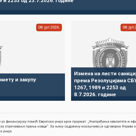
9 и 2253 од 23.7.2026. године
08
јул
2026
08
јул
Измена на листи санкци
омету и закупу
према Резолуцијама СБ
1267, 1989 и 2253 од
8.7.2026. године
 уз финансијску помоћ Европске уније кроз пројекат: „Унапређење квалитета и 
 за спречавање прања новца“. За њену садржину искључиво је одговорна Управа з
е уније.