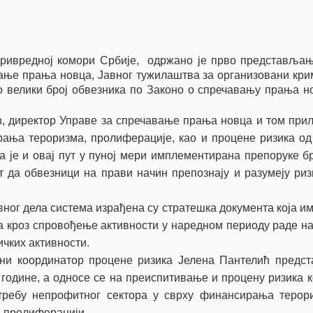
ривредној комори Србије
, одржано је
п
рво представљањ
ање прања новца, Јавног тужилаштва за организовани крим
о велики број обвезника по Законо о спречавању прања н
, директор Управе за спречавање прања новца и том при
рања тероризма, пролиферације, као и процене ризика о
а је и овај пут у пуној мери имплементирана препоруке бр
 да обвезници на прави начин препознају и разумеју риз
ног дела система
израђена су стратешка документа која и
да кроз спровођење активности у наредном периоду раде 
чких активности.
ни координатор процене ризика Јелена Пантелић предста
 године, а односе се на преиспитивање и процену ризика к
требу непрофитног сектора у сврху финансирања терор
и пролиферацији.