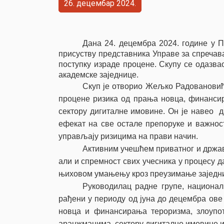
26
децембар
2024
Дана
24
.
деце
мбра 202
4
.
г
одине у
П
присуству
представника Управе за спречав
поступку израде процене.
Скупу се одазва
академске заједнице.
Скуп је отворио Жељко Радовановић
процене ризика од прања новца, финанси
сектору дигиталне имовине. Он је навео д
ефекат на све остале препоруке и важност
управљају ризицима на прави начин.
Активним учешћем приватног и држав
али и спремност свих учесника у процесу 
њиховом умањењу кроз преузимање заједни
Руководилац радне групе, национал
рађени у периоду од јуна до децембра ове
новца и финансирања тероризма, злоупо
аранжманима, сектору дигиталне имовине 