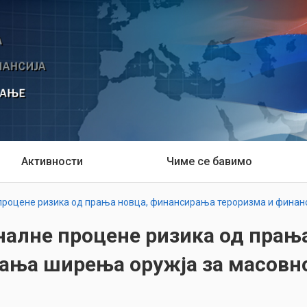
Активности
Чиме се бавимо
роцене ризика од прања новца, финансирања тероризма и финан
алне процене ризика од прањ
рања ширења оружја за масов