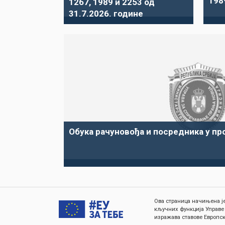
198
1267, 1989 и 2253 од
31.7.2026. године
Обука рачуновођа и посредника у пр
Ова страница начињена је
кључних функција Управе
изражава ставове Европск