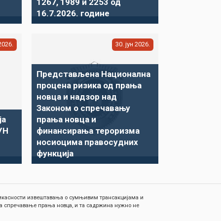
1267, 1989 и 2253 од
16.7.2026. године
2026
30
јун
2026
Представљена Национална
процена ризика од прања
новца и надзор над
Законом о спречавању
ја
прања новца и
УН
финансирања тероризма
носиоцима правосудних
функција
ефикасности извештавања о сумњивим трансакцијама и
а спречавање прања новца, и та садржина нужно не