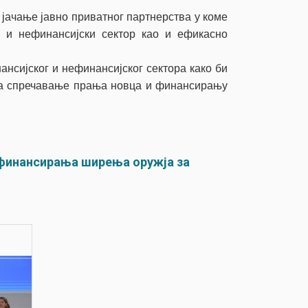
 јачање јавно приватног партнерства у коме
и и нефинансијски сектор као и ефикасно
ансијског и нефинансијског сектора како би
 за спречавање прања новца и финансирању
финансирања ширења оружја за