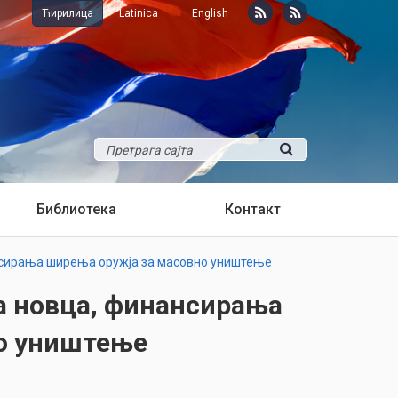
Ћирилица
Latinica
English
Библиотека
Контакт
сирања ширења оружја за масовно уништење
а новца, финансирања
но уништење