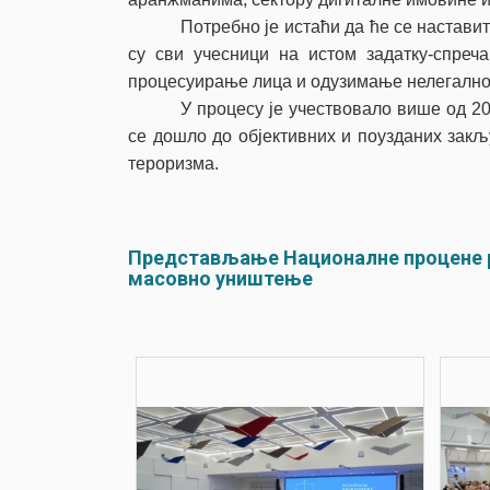
Потребно је истаћи да ће се настави
су сви учесници на истом задатку-спреч
процесуирање лица и одузимање нелегално
У процесу је учествовало више од 20
се дошло до објективних и поузданих зак
тероризма.
Представљање Националне процене р
масовно уништење