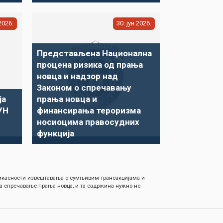
2026
30
јун
2026
Представљена Национална
процена ризика од прања
новца и надзор над
Законом о спречавању
ја
прања новца и
УН
финансирања тероризма
носиоцима правосудних
функција
ефикасности извештавања о сумњивим трансакцијама и
а спречавање прања новца, и та садржина нужно не