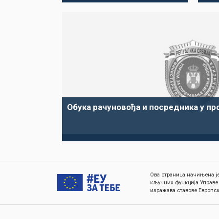
Обука рачуновођа и посредника у пр
Ова страница начињена је
кључних функција Управе
изражава ставове Европск