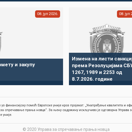
08
јул
2026
08
јул
Измена на листи санкци
омету и закупу
према Резолуцијама СБ
1267, 1989 и 2253 од
8.7.2026. године
 уз финансијску помоћ Европске уније кроз пројекат: „Унапређење квалитета и 
 за спречавање прања новца“. За њену садржину искључиво је одговорна Управа з
е уније.
© 2020 Управа за спречавање прања новца