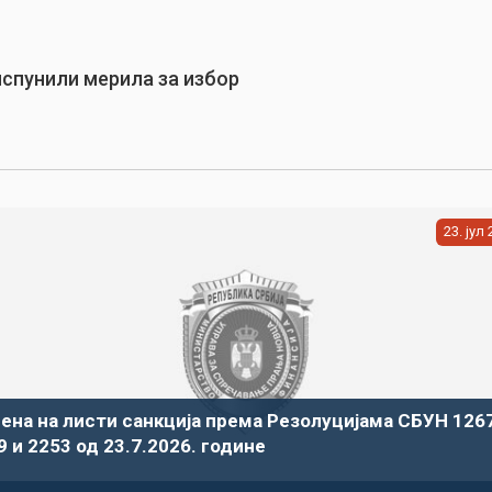
испунили мерила за избор
23
јул
ена на листи санкција према Резолуцијама СБУН 1267
9 и 2253 од 23.7.2026. године