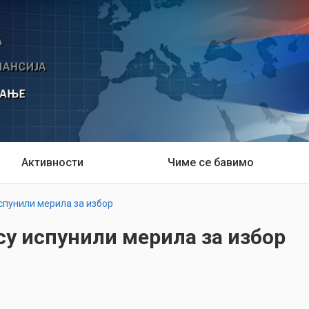
Активности
Чиме се бавимо
испунили мерила за избор
су испунили мерила за избор