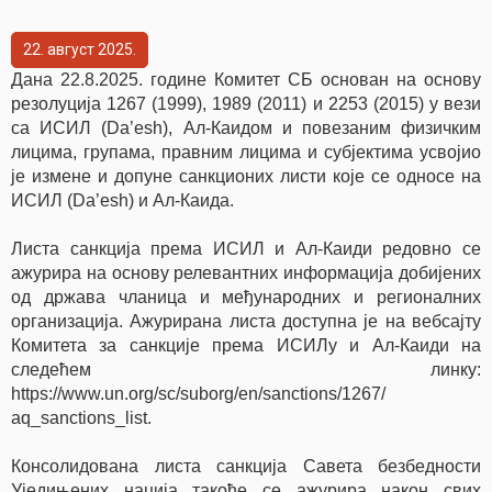
22
август
2025
Дана 22.8.2025. године Комитет СБ основан на основу
резолуција 1267 (1999), 1989 (2011) и 2253 (2015) у вези
са ИСИЛ (Da’esh), Ал-Каидом и повезаним физичким
лицима, групама, правним лицима и субјектима усвојио
је измене и допуне санкционих листи које се односе на
ИСИЛ (Da’esh) и Ал-Каида.
Листа санкција према ИСИЛ и Ал-Каиди редовно се
ажурира на основу релевантних информација добијених
од држава чланица и међународних и регионалних
организација. Ажурирана листа доступна је на вебсајту
Комитета за санкције према ИСИЛу и Ал-Каиди на
следећем линку:
https://www.un.org/sc/suborg/en/sanctions/1267/
аq_sanctions_list.
Консолидована листа санкција Савета безбедности
Уједињених нација такође се ажурира након свих