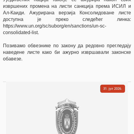
извршених промена на листи санкција према ИСИЛ и
Ал-Каиди. Ажурирана верзија Консолидоване листе
доступна је преко следећег линка:
https://www.un.org/sc/suborg/en/sanctions/un-sc-
consolidated-list.
Позивамо обвезнике по закону да редовно прегледају
наведене листе како би ажурно извршавали законске
обавезе.
31
јул
2026