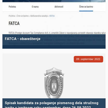
FATCA - obaveštenje
09
septembar
2022
Spisak kandidata za polaganje pismenog dela stručnog
ispita u ispitnom roku septembar, dana 26.09.2022.