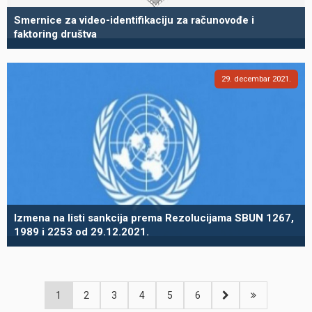
Smernice za video-identifikaciju za računovođe i
faktoring društva
29
decembar
2021
Izmena na listi sankcija prema Rezolucijama SBUN 1267,
1989 i 2253 od 29.12.2021.
1
2
3
4
5
6