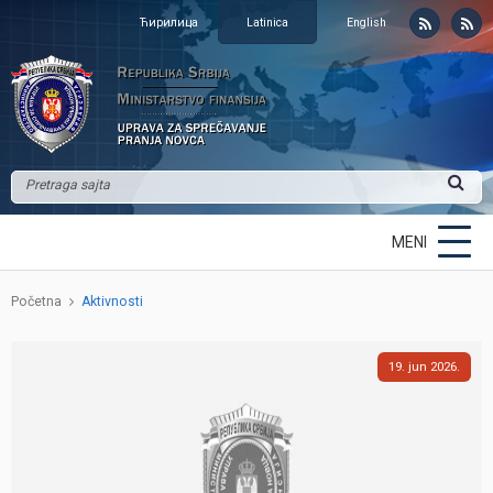
Ћирилица
Latinica
English
MENI
Početna
Aktivnosti
19
jun
2026