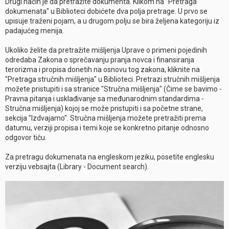
Drugi način je da pretražite dokumenta. Klikom na "Pretraga
dokumenata" u Biblioteci dobićete dva polja pretrage. U prvo se
upisuje traženi pojam, a u drugom polju se bira željena kategoriju iz
padajućeg menija.
Ukoliko želite da pretražite mišljenja Uprave o primeni pojedinih
odredaba Zakona o sprečavanju pranja novca i finansiranja
terorizma i propisa donetih na osnovu tog zakona, kliknite na
"Pretraga stručnih mišljenja" u Biblioteci. Pretrazi stručnih mišljenja
možete pristupiti i sa stranice "Stručna mišljenja" (Čime se bavimo -
Pravna pitanja i usklađivanje sa međunarodnim standardima -
Stručna mišljenja) kojoj se može pristupiti i sa početne strane,
sekcija "Izdvajamo". Stručna mišljenja možete pretražiti prema
datumu, verziji propisa i temi koje se konkretno pitanje odnosno
odgovor tiču.
Za pretragu dokumenata na engleskom jeziku, posetite englesku
verziju vebsajta (Library - Document search).