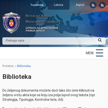
Ћирилица
Latinica
English
MENI
Početna
Biblioteka
Biblioteka
Do željenog dokumenta možete doći tako što ćete kliknuti na
željenu vrstu akta koje se kriju iza polja ispod ovog teksta (npr.
Strategija, Tipologije, Kontrolne liste, itd).