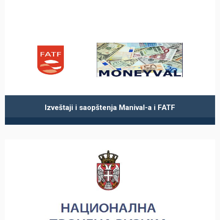
Izveštaji i saopštenja Manival-a i FATF