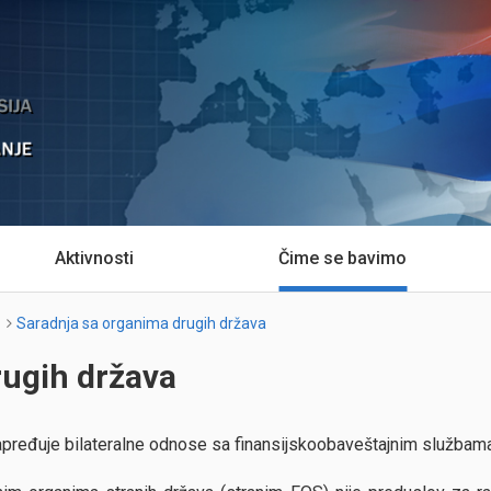
Aktivnosti
Čime se bavimo
Saradnja sa organima drugih država
rugih država
apređuje bilateralne odnose sa finansijskoobaveštajnim službam