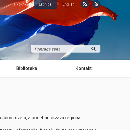
Ћирилица
Latinica
English
Biblioteka
Kontakt
a širom sveta, a posebno država regiona.