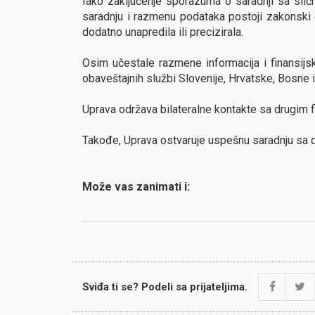
Iako zaključenje sporazuma o saradnji sa sli
saradnju i razmenu podataka postoji zakonski 
dodatno unapredila ili precizirala.
Osim učestale razmene informacija i finansijs
obaveštajnih službi Slovenije, Hrvatske, Bosne 
Uprava održava bilateralne kontakte sa drugim 
Takođe, Uprava ostvaruje uspešnu saradnju sa 
Može vas zanimati i:
Sviđa ti se? Podeli sa prijateljima.