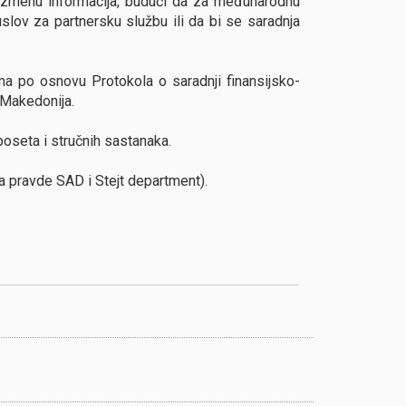
razmenu informacija, budući da za međunarodnu
lov za partnersku službu ili da bi se saradnja
ma po osnovu Protokola o saradnji finansijsko-
 Makedonija.
oseta i stručnih sastanaka.
 pravde SAD i Stejt department).