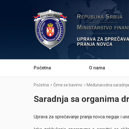
Početna
O nama
Početna
Čime se bavimo
Međunarodna saradnja
Saradnja sa organima d
Uprava za sprečavanje pranja novca neguje i un