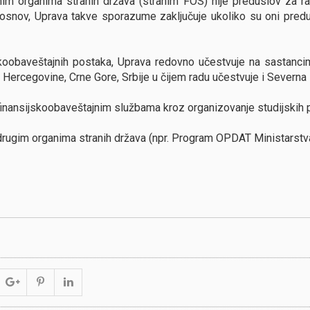
čnim organima stranih država (stranim FOS) nije preduslov za 
osnov, Uprava takve sporazume zaključuje ukoliko su oni predus
koobaveštajnih postaka, Uprava redovno učestvuje na sastanci
i Hercegovine, Crne Gore, Srbije u čijem radu učestvuje i Severna
finansijskoobaveštajnim službama kroz organizovanje studijskih p
drugim organima stranih država (npr. Program OPDAT Ministarstva