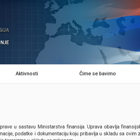
Aktivnosti
Čime se bavimo
ave u sastavu Ministarstva finansija. Uprava obavlja finansijsk
rmacije, podatke i dokumentaciju koju pribavlja u skladu sa ovim