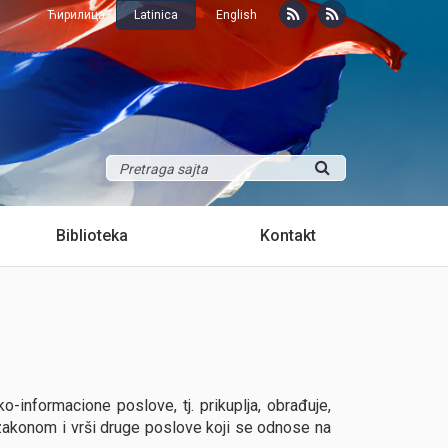
Ћирилица
Latinica
English
Biblioteka
Kontakt
o-informacione poslove, tj. prikuplja, obrađuje,
 zakonom i vrši druge poslove koji se odnose na