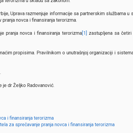
anja terorizma u skladu sa zakonom.
rbije, Uprava razmenjuje informacije sa partnerskim službama u 
 pranja novca i finansiranja terorizma.
e pranja novca i finansiranja terorizma
[1]
zastupljena sa četiri
maćim propisima. Pravilnikom o unutrašnjoj organizaciji i sistema
.
 je dr Željko Radovanović.
ca i finansiranja terorizma
ela za sprečavanje pranja novca i finansiranja terorizma