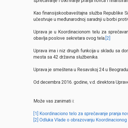
sprečavanje i otkrivanje pranja novca i finansir
Kao finansijskoobaveštajna služba Republike S
učestvuje u međunarodnoj saradnji u borbi protiv
Uprava je u Koordinacionom telu za sprečavanj
obavlja poslove sekretara ovog tela.
[2]
Uprava ima i niz drugih funkcija u skladu sa do
mesta sa 42 državna službenika.
Uprava je smeštena u Resavskoj 24 u Beogradu
Od decembra 2016. godine, v.d. direktora Uprave
Može vas zanimati i:
[1] Koordinaciono telo za sprečavanje pranja nov
[2] Odluka Vlade o obrazovanju Koordinacionog t