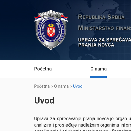
Početna
O nama
Početna
O nama
Uvod
Uvod
Uprava za sprečavanje pranja novca je organ upr
analizira i prosleđuje nadležnim organima info