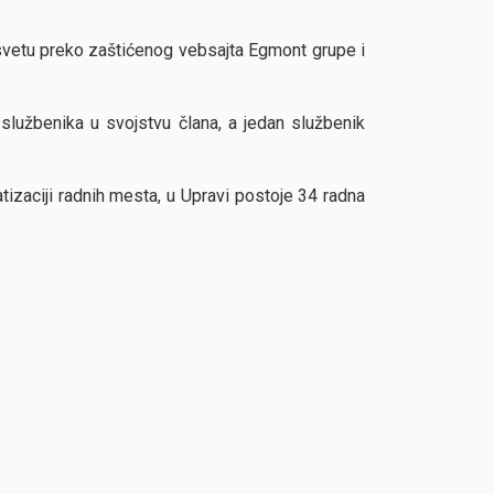
svetu preko zaštićenog vebsajta Egmont grupe i
 službenika u svojstvu člana, a jedan službenik
tizaciji radnih mesta, u Upravi postoje 34 radna