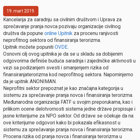
19
mart
2019
Kancelarija za saradnju sa civilnim društvom i Uprava za
sprečavanje pranja novca pozivaju organizacije civilnog
društva da popune
online
Upitnik
za procenu ranjivosti
neprofitnog sektora od finansiranja terorizma.
Upitnik možete popuniti
OVDE
.
Osnovni cilj ovog upitnika je da se u skladu sa dobijenim
odgovorima definiše buduća saradnja i zajedničke aktivnosti u
vezi sa podizanjem svesti i smanjenjem rizika od
finansiranjaterorizma kod neprofitnog sektora. Napominjemo
da je upitnik ANONIMAN.
Neprofitni sektor prepoznat je kao značajna kategorija u
sistemu za sprečavanje pranja novca i finansiranja terorizma.
Međunarodna organizacija FATF u svojim preporukama, kao i
prilikom ocene delotvornosti sistema jedne države propisuje i
jasne kriterijume za NPO sektor. Od države se očekuje da na
ove kriterijume odgovori kako bi pokazala efikasnost u
sistemu za sprečavanje pranja novca i finansiranja terorizma.
Procena rizika od pranja novca i finansiranja terorizma
u