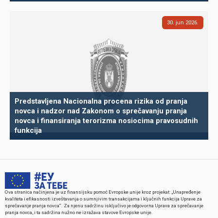
30
jun
2026
Predstavljena Nacionalna procena rizika od pranja
novca i nadzor nad Zakonom o sprečavanju pranja
novca i finansiranja terorizma nosiocima pravosudnih
funkcija
Ova stranica načinjena je uz finansijsku pomoć Evropske unije kroz projekat: „Unapređenje
kvaliteta i efikasnosti izveštavanja o sumnjivim transakcijama i ključnih funkcija Uprave za
sprečavanje pranja novca“. Za njenu sadržinu isključivo je odgovorna Uprava za sprečavanje
pranja novca, i ta sadržina nužno ne izražava stavove Evropske unije.