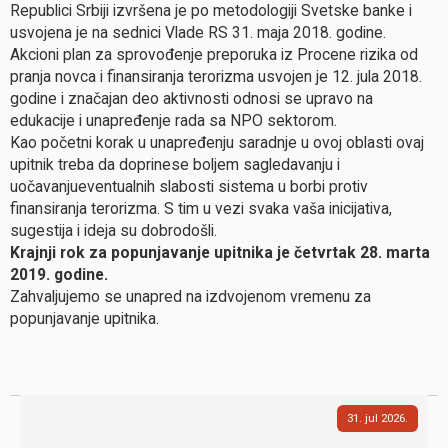
Republici Srbiji izvršena je po metodologiji Svetske banke i
usvojena je na sednici Vlade RS 31. maja 201
8
. godine.
Akcioni plan za sprovođenje preporuka iz Procene rizika od
pranja novca i finansiranja terorizma usvojen je 12. jula 2018.
godine i značajan deo aktivnosti odnosi se upravo na
edukacije i unapređenje rada sa NPO sektorom.
Kao početni korak u unapređenju saradnje u ovoj oblasti ovaj
upitnik treba da doprinese boljem sagledavanju i
uočavanjueventualnih slabosti sistema u borbi protiv
finansiranja terorizma. S tim u vezi svaka vaša inicijativa,
sugestija i ideja su dobrodošli.
Krajnji rok za popunjavanje upitnika je četvrtak 28. marta
2019. godine.
Zahvaljujemo se unapred na izdvojenom vremenu za
popunjavanje upitnika.
31
jul
2026