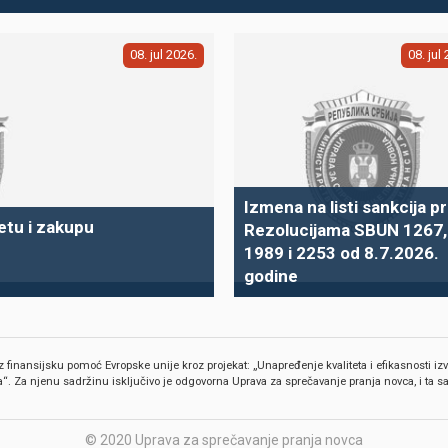
08
jul
2026
08
jul
Izmena na listi sankcija 
etu i zakupu
Rezolucijama SBUN 1267,
1989 i 2253 od 8.7.2026.
godine
z finansijsku pomoć Evropske unije kroz projekat: „Unapređenje kvaliteta i efikasnosti i
“. Za njenu sadržinu isključivo je odgovorna Uprava za sprečavanje pranja novca, i ta s
© 2020 Uprava za sprečavanje pranja novca