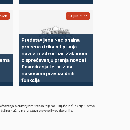
2026
30
jun
2026
Predstavljena Nacionalna
procena rizika od pranja
novca i nadzor nad Zakonom
prema
o sprečavanju pranja novca i
finansiranja terorizma
nosiocima pravosudnih
funkcija
zveštavanja o sumnjivim transakcijama i ključnih funkcija Uprave
adržina nužno ne izražava stavove Evropske unije.