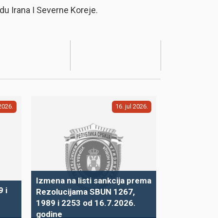
du Irana I Severne Koreje.
2026
16
jul
2026
Izmena na listi sankcija prema
 i
Rezolucijama SBUN 1267,
1989 i 2253 od 16.7.2026.
godine