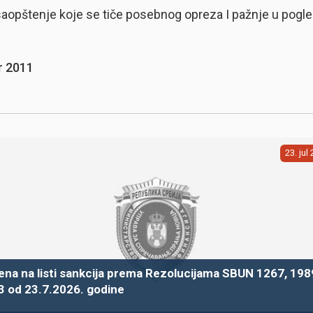
saopštenje koje se tiče posebnog opreza I pažnje u pogle
r 2011
23
jul
na na listi sankcija prema Rezolucijama SBUN 1267, 1989
3 od 23.7.2026. godine