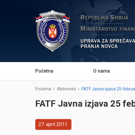
Početna
O nama
Početna
Aktivnosti
FATF Javna izjava 25 febru
FATF Javna izjava 25 fe
27
april
2011