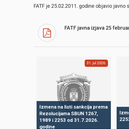
FATF je 25.02.2011. godine objavio javno 
FATF javna izjava 25 februa
31
jul
2026
Izmena na listi sankcija prema
Izme
Rezolucijama SBUN 1267,
225
1989 i 2253 od 31.7.2026.
godine