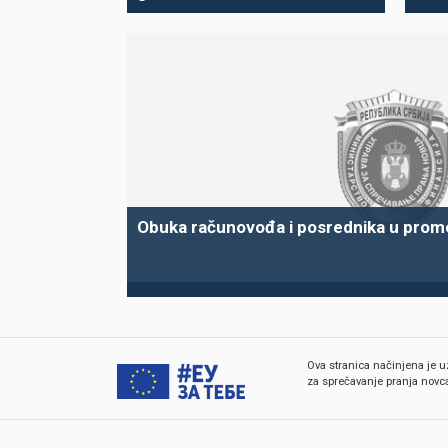
Obuka računovođa i posrednika u prom
Ova stranica načinjena je u
za sprečavanje pranja novca