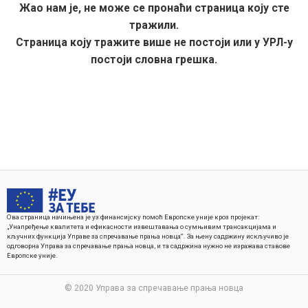
Жао нам је, не може се пронаћи страница коју сте
тражили.
Страница коју тражите више не постоји или у УРЛ-у
постоји словна грешка.
Ова страница начињена је уз финансијску помоћ Европске уније кроз пројекат:
„Унапређење квалитета и ефикасности извештавања о сумњивим трансакцијама и
кључних функција Управе за спречавање прања новца“. За њену садржину искључиво је
одговорна Управа за спречавање прања новца, и та садржина нужно не изражава ставове
Европске уније.
© 2020 Управа за спречавање прања новца